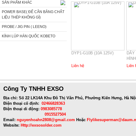
SẢN PHẨM KHÁC
POWER BASE( ĐẾ CÂN BẰNG CHẤT
LIỆU THÉP KHÔNG GỈ)
PROBE / JIG PIN ( LEENO)
KÍNH LÚP HÀN QUỐC KOBETO
DYP1-G10B (10A 125V)
DÂY
HÌNH
Liên hệ
Liên 
Công Ty TNHH EXSO
Địa chỉ: Số 22 LK14A Khu Đô Thị Văn Phú, Phường Kiến Hưng, Hà Nộ
Điện thoại cố định:
02466828363
Điện thoại di động:
0983085778
0915527504
Email:
nguyenhoahn2808@gmail.com
Hoặc
Flylikesuperman@daum.n
Website:
Http://exsosolder.com