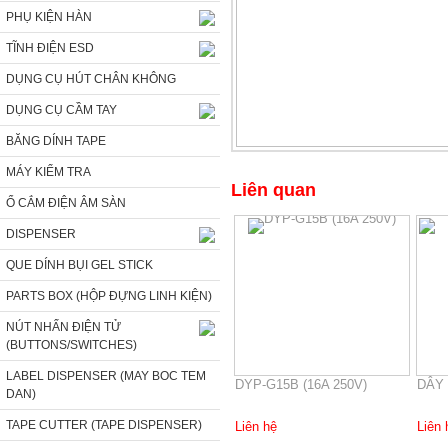
PHỤ KIỆN HÀN
TĨNH ĐIỆN ESD
DỤNG CỤ HÚT CHÂN KHÔNG
DỤNG CỤ CẦM TAY
BĂNG DÍNH TAPE
MÁY KIỂM TRA
Liên quan
Ổ CẮM ĐIỆN ÂM SÀN
DISPENSER
QUE DÍNH BỤI GEL STICK
PARTS BOX (HỘP ĐỰNG LINH KIỆN)
NÚT NHẤN ĐIỆN TỬ
(BUTTONS/SWITCHES)
LABEL DISPENSER (MAY BOC TEM
DYP-G15B (16A 250V)
DÂY
DAN)
TAPE CUTTER (TAPE DISPENSER)
Liên hệ
Liên 