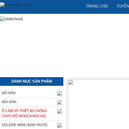
TRANG CHỦ
TUYỂN
DANH MỤC SẢN PHẨM
MỎ HÀN
MŨI HÀN
Ổ CẮM VÀ THIẾT BỊ CHỐNG
CHÁY NỔ WOOCHANG HQ
SOLDER WIRE/ BAR/ PASTE