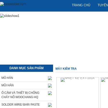
TRANG CHỦ
TUYỂN
DANH MỤC SẢN PHẨM
MÁY KIỂM TRA
MỎ HÀN
MŨI HÀN
Ổ CẮM VÀ THIẾT BỊ CHỐNG
CHÁY NỔ WOOCHANG HQ
SOLDER WIRE/ BAR/ PASTE