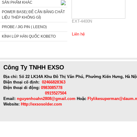
SẢN PHẨM KHÁC
POWER BASE( ĐẾ CÂN BẰNG CHẤT
LIỆU THÉP KHÔNG GỈ)
EXT-4400N
PROBE / JIG PIN ( LEENO)
Liên hệ
KÍNH LÚP HÀN QUỐC KOBETO
Công Ty TNHH EXSO
Địa chỉ: Số 22 LK14A Khu Đô Thị Văn Phú, Phường Kiến Hưng, Hà Nộ
Điện thoại cố định:
02466828363
Điện thoại di động:
0983085778
0915527504
Email:
nguyenhoahn2808@gmail.com
Hoặc
Flylikesuperman@daum.n
Website:
Http://exsosolder.com