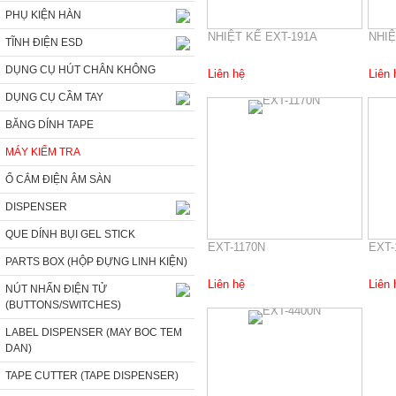
PHỤ KIỆN HÀN
NHIỆT KẾ EXT-191A
NHIỆ
TĨNH ĐIỆN ESD
DỤNG CỤ HÚT CHÂN KHÔNG
Liên hệ
Liên 
DỤNG CỤ CẦM TAY
BĂNG DÍNH TAPE
MÁY KIỂM TRA
Ổ CẮM ĐIỆN ÂM SÀN
DISPENSER
QUE DÍNH BỤI GEL STICK
EXT-1170N
EXT-
PARTS BOX (HỘP ĐỰNG LINH KIỆN)
Liên hệ
Liên 
NÚT NHẤN ĐIỆN TỬ
(BUTTONS/SWITCHES)
LABEL DISPENSER (MAY BOC TEM
DAN)
TAPE CUTTER (TAPE DISPENSER)