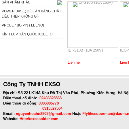
SẢN PHẨM KHÁC
POWER BASE( ĐẾ CÂN BẰNG CHẤT
LIỆU THÉP KHÔNG GỈ)
PROBE / JIG PIN ( LEENO)
KÍNH LÚP HÀN QUỐC KOBETO
IEI-G10B (10A 250V)
IEC-
Liên hệ
Liên 
Công Ty TNHH EXSO
Địa chỉ: Số 22 LK14A Khu Đô Thị Văn Phú, Phường Kiến Hưng, Hà Nộ
Điện thoại cố định:
02466828363
Điện thoại di động:
0983085778
0915527504
Email:
nguyenhoahn2808@gmail.com
Hoặc
Flylikesuperman@daum.n
Website:
Http://exsosolder.com