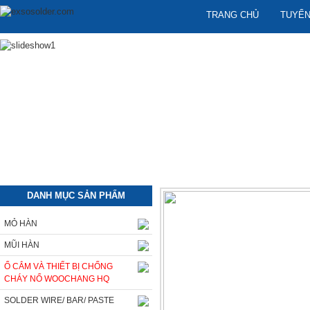
TRANG CHỦ
TUYỂN
DANH MỤC SẢN PHẨM
MỎ HÀN
MŨI HÀN
Ổ CẮM VÀ THIẾT BỊ CHỐNG
CHÁY NỔ WOOCHANG HQ
SOLDER WIRE/ BAR/ PASTE