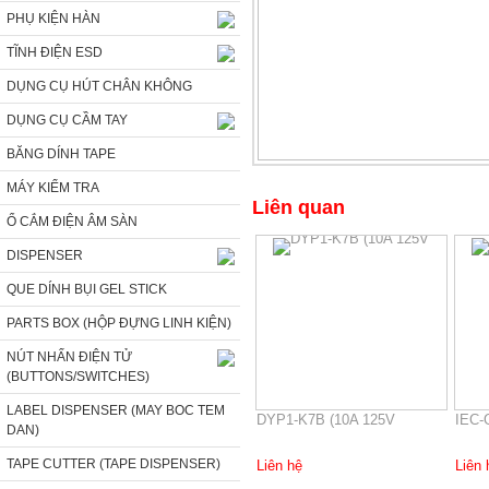
PHỤ KIỆN HÀN
TĨNH ĐIỆN ESD
DỤNG CỤ HÚT CHÂN KHÔNG
DỤNG CỤ CẦM TAY
BĂNG DÍNH TAPE
MÁY KIỂM TRA
Liên quan
Ổ CẮM ĐIỆN ÂM SÀN
DISPENSER
QUE DÍNH BỤI GEL STICK
PARTS BOX (HỘP ĐỰNG LINH KIỆN)
NÚT NHẤN ĐIỆN TỬ
(BUTTONS/SWITCHES)
LABEL DISPENSER (MAY BOC TEM
DYP1-K7B (10A 125V
IEC-
DAN)
TAPE CUTTER (TAPE DISPENSER)
Liên hệ
Liên 