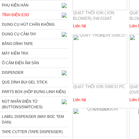
PHỤ KIỆN HÀN
QUẠT THỔI ION ( ION
QUẠT
TĨNH ĐIỆN ESD
BLOWER) SW-510AT
BLOW
DỤNG CỤ HÚT CHÂN KHÔNG
Liên hệ
Liên 
DỤNG CỤ CẦM TAY
BĂNG DÍNH TAPE
MÁY KIỂM TRA
Ổ CẮM ĐIỆN ÂM SÀN
DISPENSER
QUE DÍNH BỤI GEL STICK
QUẠT THỔI ION SIMCO PC
QUẠT
PARTS BOX (HỘP ĐỰNG LINH KIỆN)
(OV
Liên hệ
Liên 
NÚT NHẤN ĐIỆN TỬ
(BUTTONS/SWITCHES)
LABEL DISPENSER (MAY BOC TEM
DAN)
TAPE CUTTER (TAPE DISPENSER)