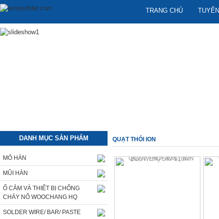
TRANG CHỦ
TUYỂN
DANH MỤC SẢN PHẨM
QUẠT THỔI ION
MỎ HÀN
MŨI HÀN
Ổ CẮM VÀ THIẾT BỊ CHỐNG
CHÁY NỔ WOOCHANG HQ
SOLDER WIRE/ BAR/ PASTE