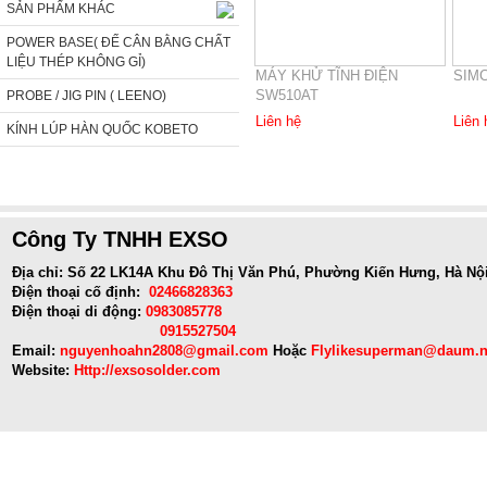
SẢN PHẨM KHÁC
POWER BASE( ĐẾ CÂN BẰNG CHẤT
LIỆU THÉP KHÔNG GỈ)
MÁY KHỬ TĨNH ĐIỆN
SIMC
SW510AT
PROBE / JIG PIN ( LEENO)
Liên hệ
Liên 
KÍNH LÚP HÀN QUỐC KOBETO
Công Ty TNHH EXSO
Địa chỉ: Số 22 LK14A Khu Đô Thị Văn Phú, Phường Kiến Hưng, Hà Nộ
Điện thoại cố định:
02466828363
Điện thoại di động:
0983085778
0915527504
Email:
nguyenhoahn2808@gmail.com
Hoặc
Flylikesuperman@daum.n
Website:
Http://exsosolder.com