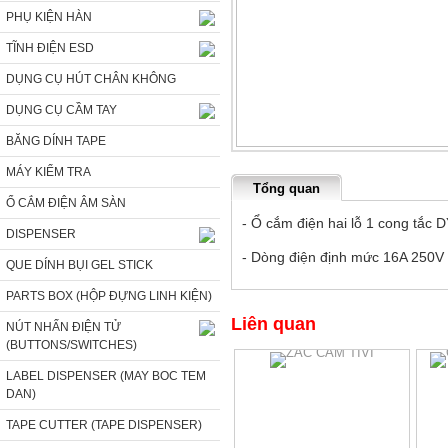
PHỤ KIỆN HÀN
TĨNH ĐIỆN ESD
DỤNG CỤ HÚT CHÂN KHÔNG
DỤNG CỤ CẦM TAY
BĂNG DÍNH TAPE
MÁY KIỂM TRA
Tổng quan
Ổ CẮM ĐIỆN ÂM SÀN
- Ổ cắm điện hai lỗ 1 cong tắc
DISPENSER
- Dòng điện định mức 16A 250V
QUE DÍNH BỤI GEL STICK
PARTS BOX (HỘP ĐỰNG LINH KIỆN)
Liên quan
NÚT NHẤN ĐIỆN TỬ
(BUTTONS/SWITCHES)
LABEL DISPENSER (MAY BOC TEM
DAN)
TAPE CUTTER (TAPE DISPENSER)