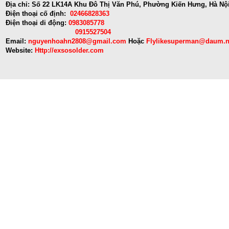
Địa chỉ: Số 22 LK14A Khu Đô Thị Văn Phú, Phường Kiến Hưng, Hà Nộ
Điện thoại cố định:
02466828363
Điện thoại di động:
0983085778
0915527504
Email:
nguyenhoahn2808@gmail.com
Hoặc
Flylikesuperman@daum.n
Website:
Http://exsosolder.com