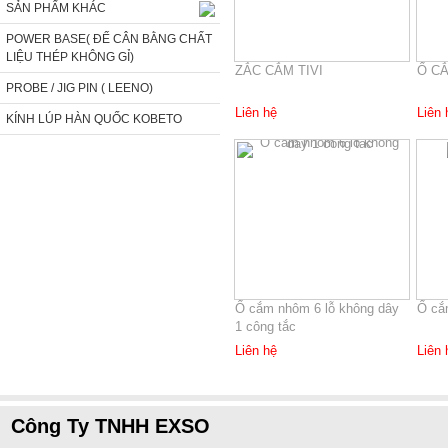
SẢN PHẨM KHÁC
POWER BASE( ĐẾ CÂN BẰNG CHẤT
LIỆU THÉP KHÔNG GỈ)
ZẮC CẮM TIVI
Ổ CẮ
PROBE / JIG PIN ( LEENO)
Liên hệ
Liên 
KÍNH LÚP HÀN QUỐC KOBETO
Ổ cắm nhôm 6 lỗ không dây
Ổ cắ
1 công tắc
Liên hệ
Liên 
Công Ty TNHH EXSO