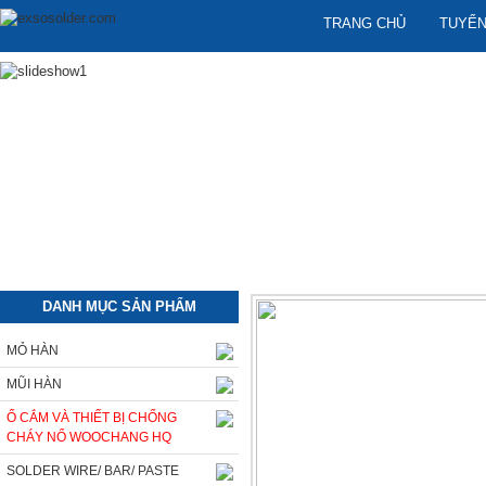
TRANG CHỦ
TUYỂN
DANH MỤC SẢN PHẨM
MỎ HÀN
MŨI HÀN
Ổ CẮM VÀ THIẾT BỊ CHỐNG
CHÁY NỔ WOOCHANG HQ
SOLDER WIRE/ BAR/ PASTE