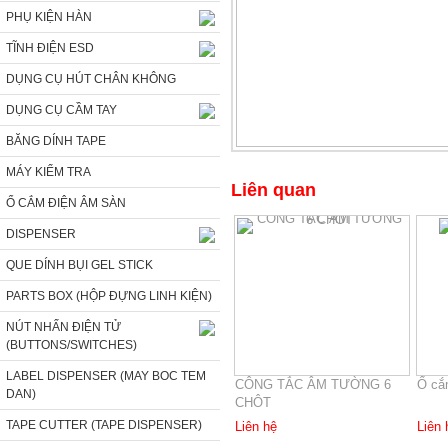
PHỤ KIỆN HÀN
TĨNH ĐIỆN ESD
DỤNG CỤ HÚT CHÂN KHÔNG
DỤNG CỤ CẦM TAY
BĂNG DÍNH TAPE
MÁY KIỂM TRA
Liên quan
Ổ CẮM ĐIỆN ÂM SÀN
DISPENSER
QUE DÍNH BỤI GEL STICK
PARTS BOX (HỘP ĐỰNG LINH KIỆN)
NÚT NHẤN ĐIỆN TỬ
(BUTTONS/SWITCHES)
LABEL DISPENSER (MAY BOC TEM
CÔNG TẮC ÂM TƯỜNG 6
Ổ cắ
DAN)
CHÔT
TAPE CUTTER (TAPE DISPENSER)
Liên hệ
Liên 