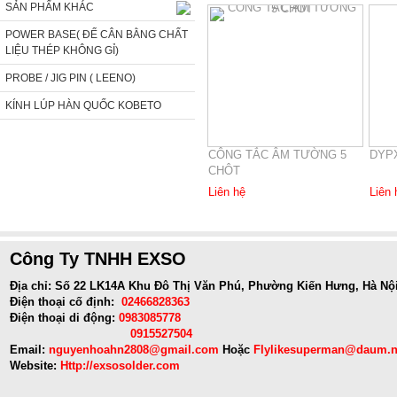
SẢN PHẨM KHÁC
POWER BASE( ĐẾ CÂN BẰNG CHẤT
LIỆU THÉP KHÔNG GỈ)
PROBE / JIG PIN ( LEENO)
KÍNH LÚP HÀN QUỐC KOBETO
CÔNG TẮC ÂM TƯỜNG 5
DYP
CHÔT
Liên hệ
Liên 
Công Ty TNHH EXSO
Địa chỉ: Số 22 LK14A Khu Đô Thị Văn Phú, Phường Kiến Hưng, Hà Nộ
Điện thoại cố định:
02466828363
Điện thoại di động:
0983085778
0915527504
Email:
nguyenhoahn2808@gmail.com
Hoặc
Flylikesuperman@daum.n
Website:
Http://exsosolder.com