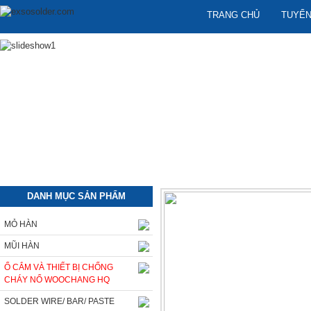
TRANG CHỦ
TUYỂN
DANH MỤC SẢN PHẨM
MỎ HÀN
MŨI HÀN
Ổ CẮM VÀ THIẾT BỊ CHỐNG
CHÁY NỔ WOOCHANG HQ
SOLDER WIRE/ BAR/ PASTE