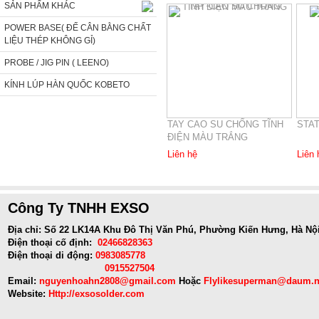
SẢN PHẨM KHÁC
POWER BASE( ĐẾ CÂN BẰNG CHẤT
LIỆU THÉP KHÔNG GỈ)
PROBE / JIG PIN ( LEENO)
KÍNH LÚP HÀN QUỐC KOBETO
TAY CAO SU CHỐNG TĨNH
STA
ĐIỆN MÀU TRẮNG
Liên hệ
Liên 
Công Ty TNHH EXSO
Địa chỉ: Số 22 LK14A Khu Đô Thị Văn Phú, Phường Kiến Hưng, Hà Nộ
Điện thoại cố định:
02466828363
Điện thoại di động:
0983085778
0915527504
Email:
nguyenhoahn2808@gmail.com
Hoặc
Flylikesuperman@daum.n
Website:
Http://exsosolder.com