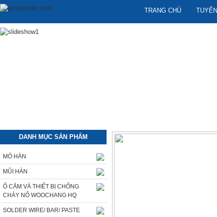
TRANG CHỦ
TUYỂN
DANH MỤC SẢN PHẨM
MỎ HÀN
MŨI HÀN
Ổ CẮM VÀ THIẾT BỊ CHỐNG
CHÁY NỔ WOOCHANG HQ
SOLDER WIRE/ BAR/ PASTE