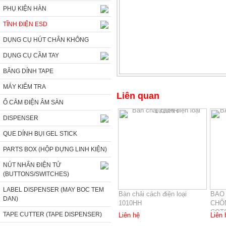
PHỤ KIỆN HÀN
TĨNH ĐIỆN ESD
DỤNG CỤ HÚT CHÂN KHÔNG
DỤNG CỤ CẦM TAY
BĂNG DÍNH TAPE
MÁY KIỂM TRA
Liên quan
Ổ CẮM ĐIỆN ÂM SÀN
DISPENSER
QUE DÍNH BỤI GEL STICK
PARTS BOX (HỘP ĐỰNG LINH KIỆN)
NÚT NHẤN ĐIỆN TỬ
(BUTTONS/SWITCHES)
LABEL DISPENSER (MAY BOC TEM
Bàn chải cách điện loại
BAO
DAN)
1010HH
CHỐN
COTS
TAPE CUTTER (TAPE DISPENSER)
Liên hệ
Liên 