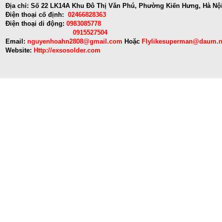
Địa chỉ: Số 22 LK14A Khu Đô Thị Văn Phú, Phường Kiến Hưng, Hà Nộ
Điện thoại cố định:
02466828363
Điện thoại di động:
0983085778
0915527504
Email:
nguyenhoahn2808@gmail.com
Hoặc
Flylikesuperman@daum.n
Website:
Http://exsosolder.com