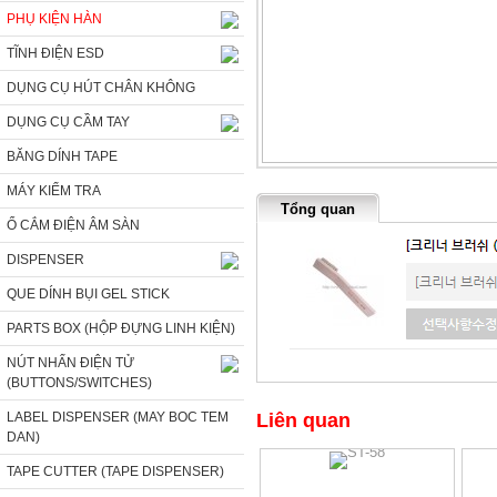
PHỤ KIỆN HÀN
TĨNH ĐIỆN ESD
DỤNG CỤ HÚT CHÂN KHÔNG
DỤNG CỤ CẦM TAY
BĂNG DÍNH TAPE
MÁY KIỂM TRA
Tổng quan
Ổ CẮM ĐIỆN ÂM SÀN
DISPENSER
QUE DÍNH BỤI GEL STICK
PARTS BOX (HỘP ĐỰNG LINH KIỆN)
NÚT NHẤN ĐIỆN TỬ
(BUTTONS/SWITCHES)
LABEL DISPENSER (MAY BOC TEM
Liên quan
DAN)
TAPE CUTTER (TAPE DISPENSER)