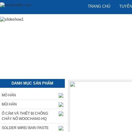
TRANG CHỦ
TUYỂN
DANH MỤC SẢN PHẨM
MỎ HÀN
MŨI HÀN
Ổ CẮM VÀ THIẾT BỊ CHỐNG
CHÁY NỔ WOOCHANG HQ
SOLDER WIRE/ BAR/ PASTE