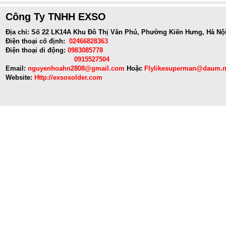
Công Ty TNHH EXSO
Địa chỉ: Số 22 LK14A Khu Đô Thị Văn Phú, Phường Kiến Hưng, Hà Nộ
Điện thoại cố định:
02466828363
Điện thoại di động:
0983085778
0915527504
Email:
nguyenhoahn2808@gmail.com
Hoặc
Flylikesuperman@daum.n
Website:
Http://exsosolder.com