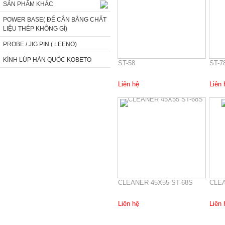
SẢN PHẨM KHÁC
POWER BASE( ĐẾ CÂN BẰNG CHẤT
LIỆU THÉP KHÔNG GỈ)
PROBE / JIG PIN ( LEENO)
KÍNH LÚP HÀN QUỐC KOBETO
ST-58
ST-7
Liên hệ
Liên 
CLEANER 45X55 ST-68S
CLE
Liên hệ
Liên 