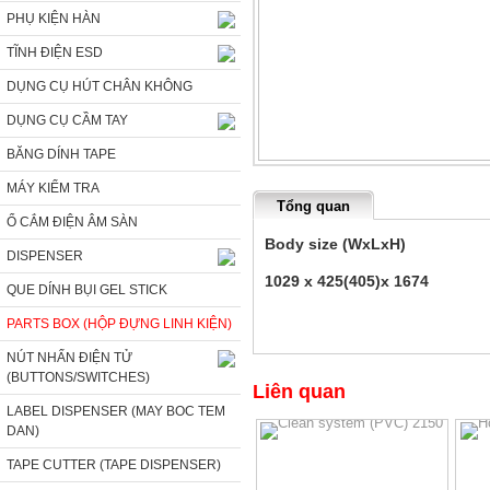
PHỤ KIỆN HÀN
TĨNH ĐIỆN ESD
DỤNG CỤ HÚT CHÂN KHÔNG
DỤNG CỤ CẦM TAY
BĂNG DÍNH TAPE
MÁY KIỂM TRA
Tổng quan
Ổ CẮM ĐIỆN ÂM SÀN
Body size (W
DISPENSER
1029 x 425(405)x
QUE DÍNH BỤI GEL STICK
PARTS BOX (HỘP ĐỰNG LINH KIỆN)
NÚT NHẤN ĐIỆN TỬ
(BUTTONS/SWITCHES)
Liên quan
LABEL DISPENSER (MAY BOC TEM
DAN)
TAPE CUTTER (TAPE DISPENSER)