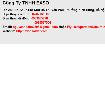
Công Ty TNHH EXSO
Địa chỉ: Số 22 LK14A Khu Đô Thị Văn Phú, Phường Kiến Hưng, Hà Nộ
Điện thoại cố định:
02466828363
Điện thoại di động:
0983085778
0915527504
Email:
nguyenhoahn2808@gmail.com
Hoặc
Flylikesuperman@daum.n
Website:
Http://exsosolder.com