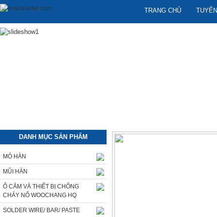
TRANG CHỦ
TUYỂN
DANH MỤC SẢN PHẨM
MỎ HÀN
MŨI HÀN
Ổ CẮM VÀ THIẾT BỊ CHỐNG
CHÁY NỔ WOOCHANG HQ
SOLDER WIRE/ BAR/ PASTE