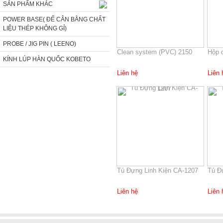
SẢN PHẨM KHÁC
POWER BASE( ĐẾ CÂN BẰNG CHẤT
LIỆU THÉP KHÔNG GỈ)
PROBE / JIG PIN ( LEENO)
Clean system (PVC) 2150
Hộp 
KÍNH LÚP HÀN QUỐC KOBETO
Liên hệ
Liên 
Tủ Đựng Linh Kiện CA-1207
Tủ Đ
Liên hệ
Liên 