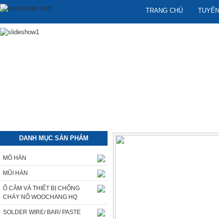
TRANG CHỦ
TUYỂN
DANH MỤC SẢN PHẨM
MỎ HÀN
MŨI HÀN
Ổ CẮM VÀ THIẾT BỊ CHỐNG
CHÁY NỔ WOOCHANG HQ
SOLDER WIRE/ BAR/ PASTE