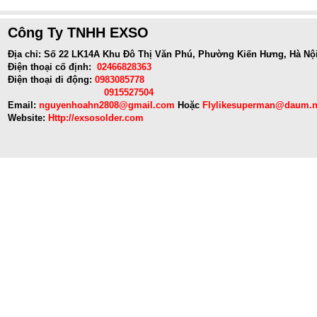
Công Ty TNHH EXSO
Địa chỉ: Số 22 LK14A Khu Đô Thị Văn Phú, Phường Kiến Hưng, Hà Nộ
Điện thoại cố định:
02466828363
Điện thoại di động:
0983085778
0915527504
Email:
nguyenhoahn2808@gmail.com
Hoặc
Flylikesuperman@daum.n
Website:
Http://exsosolder.com