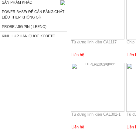
SẢN PHẨM KHÁC
POWER BASE( ĐẾ CÂN BẰNG CHẤT
LIỆU THÉP KHÔNG GỈ)
PROBE / JIG PIN ( LEENO)
KÍNH LÚP HÀN QUỐC KOBETO
Tủ đựng linh kiện CA1117
Chip
Liên hệ
Liên 
Tủ đựng linh kiện CA1302-1
Tủ đ
Liên hệ
Liên 