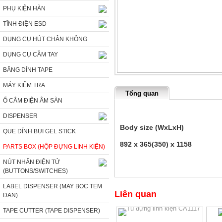
PHỤ KIỆN HÀN
TĨNH ĐIỆN ESD
DỤNG CỤ HÚT CHÂN KHÔNG
DỤNG CỤ CẦM TAY
BĂNG DÍNH TAPE
MÁY KIỂM TRA
Tổng quan
Ổ CẮM ĐIỆN ÂM SÀN
DISPENSER
Body size (W
QUE DÍNH BỤI GEL STICK
892 x 365(350) x
PARTS BOX (HỘP ĐỰNG LINH KIỆN)
CA512D d
NÚT NHẤN ĐIỆN TỬ
(BUTTONS/SWITCHES)
LABEL DISPENSER (MAY BOC TEM
Liên quan
DAN)
TAPE CUTTER (TAPE DISPENSER)