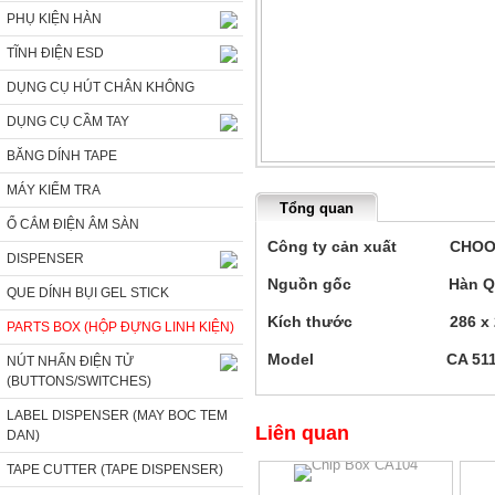
PHỤ KIỆN HÀN
TĨNH ĐIỆN ESD
DỤNG CỤ HÚT CHÂN KHÔNG
DỤNG CỤ CẦM TAY
BĂNG DÍNH TAPE
MÁY KIỂM TRA
Tổng quan
Ổ CẮM ĐIỆN ÂM SÀN
Công ty cản xuất CHO
DISPENSER
Nguồn gốc Hàn Q
QUE DÍNH BỤI GEL STICK
Kích thước 286 x 285(
PARTS BOX (HỘP ĐỰNG LINH KIỆN)
Model CA 511-
NÚT NHẤN ĐIỆN TỬ
(BUTTONS/SWITCHES)
LABEL DISPENSER (MAY BOC TEM
Liên quan
DAN)
TAPE CUTTER (TAPE DISPENSER)