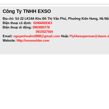
Công Ty TNHH EXSO
Địa chỉ: Số 22 LK14A Khu Đô Thị Văn Phú, Phường Kiến Hưng, Hà Nộ
Điện thoại cố định:
02466828363
Điện thoại di động:
0983085778
0915527504
Email:
nguyenhoahn2808@gmail.com
Hoặc
Flylikesuperman@daum.n
Website:
Http://exsosolder.com