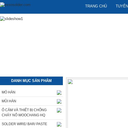
TRANG CHỦ
TUYỂN
DANH MỤC SẢN PHẨM
MỎ HÀN
MŨI HÀN
Ổ CẮM VÀ THIẾT BỊ CHỐNG
CHÁY NỔ WOOCHANG HQ
SOLDER WIRE/ BAR/ PASTE