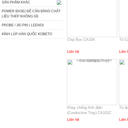
SẢN PHẨM KHÁC
POWER BASE( ĐẾ CÂN BẰNG CHẤT
LIỆU THÉP KHÔNG GỈ)
PROBE / JIG PIN ( LEENO)
KÍNH LÚP HÀN QUỐC KOBETO
Chip Box CA104
Tủ C
Liên hệ
Liên 
Khay chống tĩnh điện
Tủ đ
(Conductive Tray) CA101C
Liên hệ
Liên 