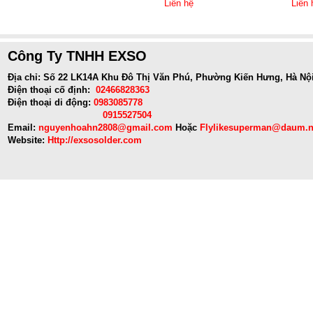
Liên hệ
Liên 
Công Ty TNHH EXSO
Địa chỉ: Số 22 LK14A Khu Đô Thị Văn Phú, Phường Kiến Hưng, Hà Nộ
Điện thoại cố định:
02466828363
Điện thoại di động:
0983085778
0915527504
Email:
nguyenhoahn2808@gmail.com
Hoặc
Flylikesuperman@daum.n
Website:
Http://exsosolder.com