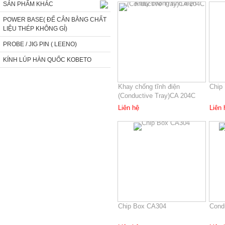
SẢN PHẨM KHÁC
POWER BASE( ĐẾ CÂN BẰNG CHẤT
LIỆU THÉP KHÔNG GỈ)
PROBE / JIG PIN ( LEENO)
KÍNH LÚP HÀN QUỐC KOBETO
Khay chống tĩnh điện
Chip
(Conductive Tray)CA 204C
Liên hệ
Liên 
Chip Box CA304
Cond