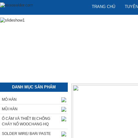
TRANG CHỦ
TUYỂN
DANH MỤC SẢN PHẨM
MỎ HÀN
MŨI HÀN
Ổ CẮM VÀ THIẾT BỊ CHỐNG
CHÁY NỔ WOOCHANG HQ
SOLDER WIRE/ BAR/ PASTE