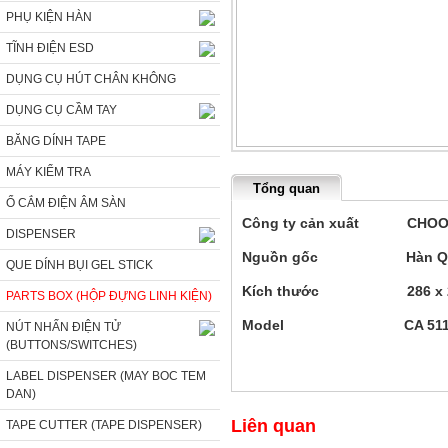
PHỤ KIỆN HÀN
TĨNH ĐIỆN ESD
DỤNG CỤ HÚT CHÂN KHÔNG
DỤNG CỤ CẦM TAY
BĂNG DÍNH TAPE
MÁY KIỂM TRA
Tổng quan
Ổ CẮM ĐIỆN ÂM SÀN
Công ty cản xuất CHO
DISPENSER
Nguồn gốc Hàn Q
QUE DÍNH BỤI GEL STICK
Kích thước 286 x 285(
PARTS BOX (HỘP ĐỰNG LINH KIỆN)
Model CA 511-
NÚT NHẤN ĐIỆN TỬ
(BUTTONS/SWITCHES)
LABEL DISPENSER (MAY BOC TEM
DAN)
Liên quan
TAPE CUTTER (TAPE DISPENSER)