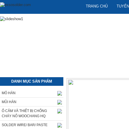
TRANG CHỦ
TUYỂN
DANH MỤC SẢN PHẨM
MỎ HÀN
MŨI HÀN
Ổ CẮM VÀ THIẾT BỊ CHỐNG
CHÁY NỔ WOOCHANG HQ
SOLDER WIRE/ BAR/ PASTE