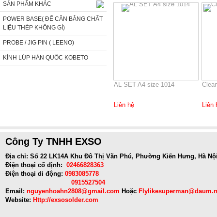
SẢN PHẨM KHÁC
POWER BASE( ĐẾ CÂN BẰNG CHẤT
LIỆU THÉP KHÔNG GỈ)
PROBE / JIG PIN ( LEENO)
KÍNH LÚP HÀN QUỐC KOBETO
AL SET A4 size 1014
Clea
Liên hệ
Liên 
Công Ty TNHH EXSO
Địa chỉ: Số 22 LK14A Khu Đô Thị Văn Phú, Phường Kiến Hưng, Hà Nộ
Điện thoại cố định:
02466828363
Điện thoại di động:
0983085778
0915527504
Email:
nguyenhoahn2808@gmail.com
Hoặc
Flylikesuperman@daum.n
Website:
Http://exsosolder.com