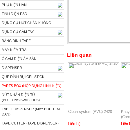
PHỤ KIỆN HÀN
TĨNH ĐIỆN ESD
DỤNG CỤ HÚT CHÂN KHÔNG
DỤNG CỤ CẦM TAY
BĂNG DÍNH TAPE
MÁY KIỂM TRA
Liên quan
Ổ CẮM ĐIỆN ÂM SÀN
DISPENSER
QUE DÍNH BỤI GEL STICK
PARTS BOX (HỘP ĐỰNG LINH KIỆN)
NÚT NHẤN ĐIỆN TỬ
(BUTTONS/SWITCHES)
LABEL DISPENSER (MAY BOC TEM
Clean system (PVC) 2420
Khay 
DAN)
(Con
TAPE CUTTER (TAPE DISPENSER)
Liên hệ
Liên 