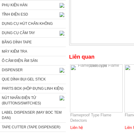
PHỤ KIỆN HÀN
TĨNH ĐIỆN ESD
DỤNG CỤ HÚT CHÂN KHÔNG
DỤNG CỤ CẦM TAY
BĂNG DÍNH TAPE
MÁY KIỂM TRA
Liên quan
Ổ CẮM ĐIỆN ÂM SÀN
DISPENSER
QUE DÍNH BỤI GEL STICK
PARTS BOX (HỘP ĐỰNG LINH KIỆN)
NÚT NHẤN ĐIỆN TỬ
(BUTTONS/SWITCHES)
LABEL DISPENSER (MAY BOC TEM
Flameproof Type Flame
Flame
DAN)
Detectors
TAPE CUTTER (TAPE DISPENSER)
Liên hệ
Liên 