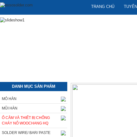
TRANG CHỦ
TUYỂN
DANH MỤC SẢN PHẨM
MỎ HÀN
MŨI HÀN
Ổ CẮM VÀ THIẾT BỊ CHỐNG
CHÁY NỔ WOOCHANG HQ
SOLDER WIRE/ BAR/ PASTE