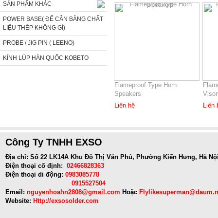
SẢN PHẨM KHÁC
POWER BASE( ĐẾ CÂN BẰNG CHẤT
LIỆU THÉP KHÔNG GỈ)
PROBE / JIG PIN ( LEENO)
KÍNH LÚP HÀN QUỐC KOBETO
Flameproof Type Horn
Flam
Speakers
Visor
Liên hệ
Liên 
Công Ty TNHH EXSO
Địa chỉ: Số 22 LK14A Khu Đô Thị Văn Phú, Phường Kiến Hưng, Hà Nộ
Điện thoại cố định:
02466828363
Điện thoại di động:
0983085778
0915527504
Email:
nguyenhoahn2808@gmail.com
Hoặc
Flylikesuperman@daum.n
Website:
Http://exsosolder.com