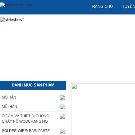
TRANG CHỦ
TUYỂN
DANH MỤC SẢN PHẨM
MỎ HÀN
MŨI HÀN
Ổ CẮM VÀ THIẾT BỊ CHỐNG
CHÁY NỔ WOOCHANG HQ
SOLDER WIRE/ BAR/ PASTE