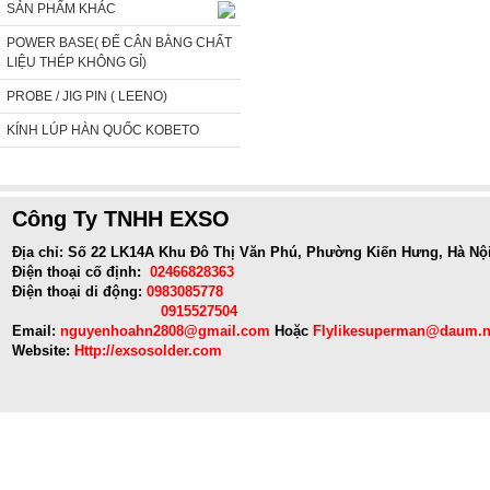
SẢN PHẨM KHÁC
POWER BASE( ĐẾ CÂN BẰNG CHẤT
LIỆU THÉP KHÔNG GỈ)
PROBE / JIG PIN ( LEENO)
KÍNH LÚP HÀN QUỐC KOBETO
Công Ty TNHH EXSO
Địa chỉ: Số 22 LK14A Khu Đô Thị Văn Phú, Phường Kiến Hưng, Hà Nộ
Điện thoại cố định:
02466828363
Điện thoại di động:
0983085778
0915527504
Email:
nguyenhoahn2808@gmail.com
Hoặc
Flylikesuperman@daum.n
Website:
Http://exsosolder.com