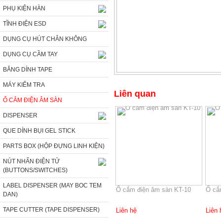
PHỤ KIỆN HÀN
TĨNH ĐIỆN ESD
DỤNG CỤ HÚT CHÂN KHÔNG
DỤNG CỤ CẦM TAY
BĂNG DÍNH TAPE
MÁY KIỂM TRA
Liên quan
Ổ CẮM ĐIỆN ÂM SÀN
DISPENSER
QUE DÍNH BỤI GEL STICK
PARTS BOX (HỘP ĐỰNG LINH KIỆN)
NÚT NHẤN ĐIỆN TỬ
(BUTTONS/SWITCHES)
LABEL DISPENSER (MAY BOC TEM
Ổ cắm điện âm sàn KT-10
Ổ cắ
DAN)
TAPE CUTTER (TAPE DISPENSER)
Liên hệ
Liên 