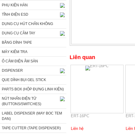
PHỤ KIỆN HÀN
TĨNH ĐIỆN ESD
DỤNG CỤ HÚT CHÂN KHÔNG
DỤNG CỤ CẦM TAY
BĂNG DÍNH TAPE
MÁY KIỂM TRA
Liên quan
Ổ CẮM ĐIỆN ÂM SÀN
DISPENSER
QUE DÍNH BỤI GEL STICK
PARTS BOX (HỘP ĐỰNG LINH KIỆN)
NÚT NHẤN ĐIỆN TỬ
(BUTTONS/SWITCHES)
LABEL DISPENSER (MAY BOC TEM
ERT-16PC
ERT-
DAN)
TAPE CUTTER (TAPE DISPENSER)
Liên hệ
Liên 