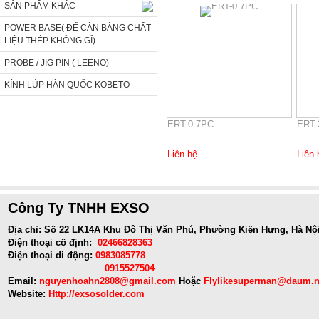
SẢN PHẨM KHÁC
POWER BASE( ĐẾ CÂN BẰNG CHẤT
LIỆU THÉP KHÔNG GỈ)
PROBE / JIG PIN ( LEENO)
KÍNH LÚP HÀN QUỐC KOBETO
ERT-0.7PC
ERT-
Liên hệ
Liên 
Công Ty TNHH EXSO
Địa chỉ: Số 22 LK14A Khu Đô Thị Văn Phú, Phường Kiến Hưng, Hà Nộ
Điện thoại cố định:
02466828363
Điện thoại di động:
0983085778
0915527504
Email:
nguyenhoahn2808@gmail.com
Hoặc
Flylikesuperman@daum.n
Website:
Http://exsosolder.com