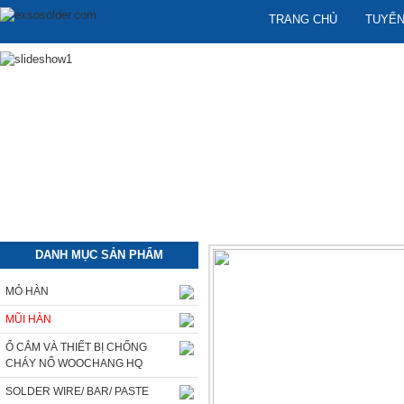
TRANG CHỦ
TUYỂN
DANH MỤC SẢN PHẨM
MỎ HÀN
MŨI HÀN
Ổ CẮM VÀ THIẾT BỊ CHỐNG
CHÁY NỔ WOOCHANG HQ
SOLDER WIRE/ BAR/ PASTE