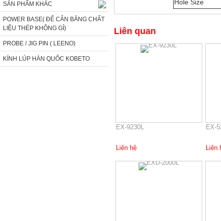
Hole Size
SẢN PHẨM KHÁC
POWER BASE( ĐẾ CÂN BẰNG CHẤT
LIỆU THÉP KHÔNG GỈ)
Liên quan
PROBE / JIG PIN ( LEENO)
KÍNH LÚP HÀN QUỐC KOBETO
EX-9230L
EX-5
Liên hệ
Liên 