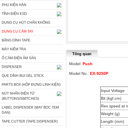
PHỤ KIỆN HÀN
TĨNH ĐIỆN ESD
DỤNG CỤ HÚT CHÂN KHÔNG
DỤNG CỤ CẦM TAY
BĂNG DÍNH TAPE
MÁY KIỂM TRA
Tổng quan
Ổ CẮM ĐIỆN ÂM SÀN
Model:
Push
DISPENSER
Model No.:
EX-9250P
QUE DÍNH BỤI GEL STICK
PARTS BOX (HỘP ĐỰNG LINH KIỆN)
Input Voltage
NÚT NHẤN ĐIỆN TỬ
Bit (kgf.cm)
(BUTTONS/SWITCHES)
Rev speed at n
LABEL DISPENSER (MAY BOC TEM
DAN)
Weight (g)
Length (mm)
TAPE CUTTER (TAPE DISPENSER)