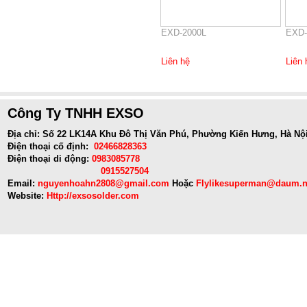
EXD-2000L
EXD-
Liên hệ
Liên 
Công Ty TNHH EXSO
Địa chỉ: Số 22 LK14A Khu Đô Thị Văn Phú, Phường Kiến Hưng, Hà Nộ
Điện thoại cố định:
02466828363
Điện thoại di động:
0983085778
0915527504
Email:
nguyenhoahn2808@gmail.com
Hoặc
Flylikesuperman@daum.n
Website:
Http://exsosolder.com