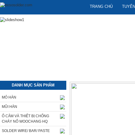
TRANG CHỦ
TUYỂN
DANH MỤC SẢN PHẨM
MỎ HÀN
MŨI HÀN
Ổ CẮM VÀ THIẾT BỊ CHỐNG
CHÁY NỔ WOOCHANG HQ
SOLDER WIRE/ BAR/ PASTE